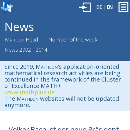
DE
|
EN
News
Matheon
Head
Number of the week
News 2002 - 2014
Since 2019,
Matheon
's application-oriented
mathematical research activities are being
continued in the framework of the Cluster
of Excellence MATH+
www.mathplus.de
The
Matheon
websites will not be updated
anymore.
Volker Bach ist der neue Präsident