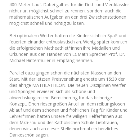
400-Meter-Lauf. Dabei galt es für die Dritt- und Viertklässler
nicht nur, möglichst schnell zu rennen, sondern auch die
mathematischen Aufgaben an den drei Zwischenstationen
möglichst schnell und richtig zu lösen.
Bei optimalem Wetter hatten die Kinder sichtlich Spaß und
feuerten einander enthusiastisch an. Wenig später konnten
die erfolgreichen Matheathlet*innen ihre Medaillen und
Urkunden aus den Händen von ECMath Sprecher Prof. Dr.
Michael Hintermüller in Empfang nehmen.
Parallel dazu gingen schon die nächsten Klassen an den
Start. Mit der letzten Preisverleihung endete um 15:30 der
diesjährige
MATHEATHLON
. Die neuen Disziplinen Werfen
und Springen erwiesen sich als schöne und
abwechslungsreiche Bereicherung für das bisherige
Konzept. Einen riesengroßen Anteil an dem reibungslosen
Ablauf und dem schönen und fröhlichen Tag für Kinder und
Lehrer*innen hatten unsere freiwilligen Helfer*innen aus
dem
Matheon
und der Katholischen Schule Liebfrauen,
denen wir auch an dieser Stelle nochmal ein herzliches
Dankeschön sagen.