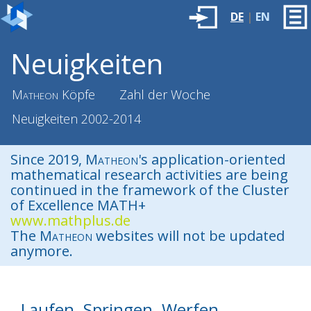
DE
|
EN
Neuigkeiten
Matheon
Köpfe
Zahl der Woche
Neuigkeiten 2002-2014
Since 2019,
Matheon
's application-oriented
mathematical research activities are being
continued in the framework of the Cluster
of Excellence MATH+
www.mathplus.de
The
Matheon
websites will not be updated
anymore.
Laufen. Springen. Werfen.