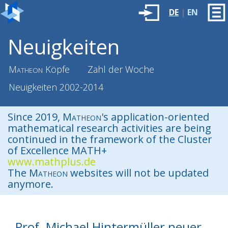
DE
|
EN
Neuigkeiten
Matheon
Köpfe
Zahl der Woche
Neuigkeiten 2002-2014
Since 2019,
Matheon
's application-oriented
mathematical research activities are being
continued in the framework of the Cluster
of Excellence MATH+
www.mathplus.de
The
Matheon
websites will not be updated
anymore.
Prof. Michael Hintermüller neuer