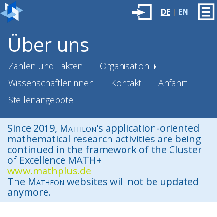
DE
|
EN
Über uns
Zahlen und Fakten
Organisation
WissenschaftlerInnen
Kontakt
Anfahrt
Stellenangebote
Since 2019,
Matheon
's application-oriented
mathematical research activities are being
continued in the framework of the Cluster
of Excellence MATH+
www.mathplus.de
The
Matheon
websites will not be updated
anymore.