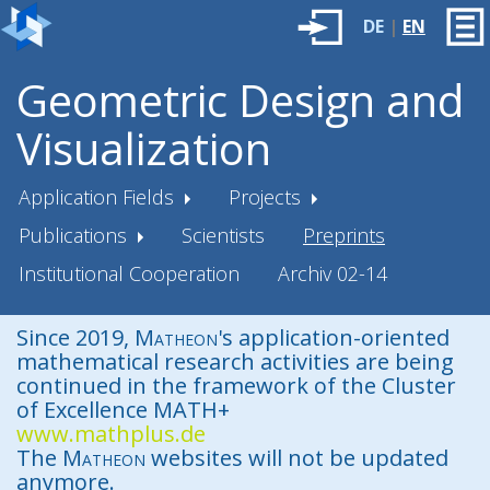
DE
|
EN
Geometric Design and
Visualization
Application Fields
Projects
Publications
Scientists
Preprints
Institutional Cooperation
Archiv 02-14
Since 2019,
Matheon
's application-oriented
mathematical research activities are being
continued in the framework of the Cluster
of Excellence MATH+
www.mathplus.de
The
Matheon
websites will not be updated
anymore.