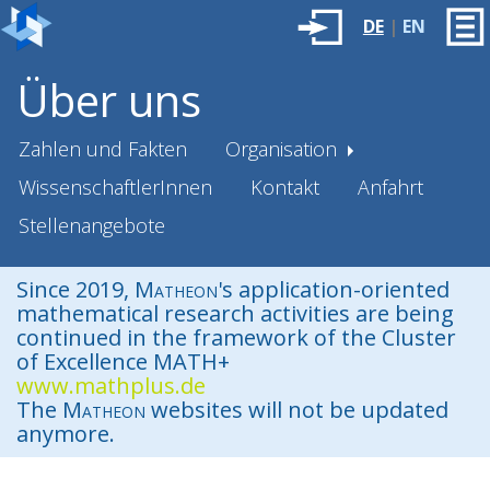
DE
|
EN
Über uns
Zahlen und Fakten
Organisation
WissenschaftlerInnen
Kontakt
Anfahrt
Stellenangebote
Since 2019,
Matheon
's application-oriented
mathematical research activities are being
continued in the framework of the Cluster
of Excellence MATH+
www.mathplus.de
The
Matheon
websites will not be updated
anymore.