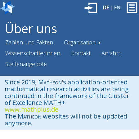
DE
|
EN
Über uns
Zahlen und Fakten
Organisation
WissenschaftlerInnen
Kontakt
Anfahrt
Stellenangebote
Since 2019,
Matheon
's application-oriented
mathematical research activities are being
continued in the framework of the Cluster
of Excellence MATH+
www.mathplus.de
The
Matheon
websites will not be updated
anymore.