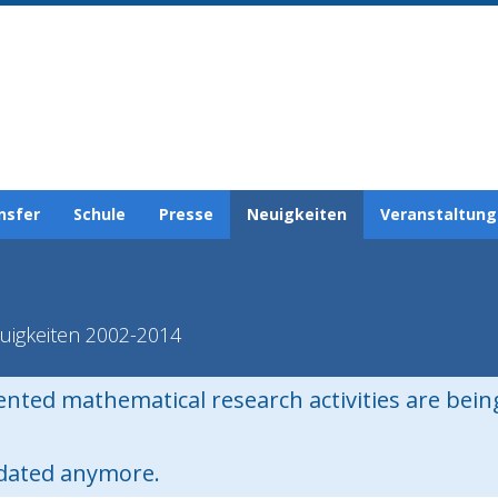
nsfer
Schule
Presse
Neuigkeiten
Veranstaltun
uigkeiten 2002-2014
iented mathematical research activities are bei
pdated anymore.