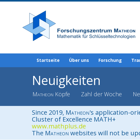
Startseite
Über uns
Forschung
Tra
Neuigkeiten
Matheon
Köpfe
Zahl der Woche
Ne
Since 2019,
Matheon
's application-or
Cluster of Excellence MATH+
www.mathplus.de
The
Matheon
websites will not be u