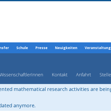
nsfer
Schule
Presse
Neuigkeiten
Veranstaltun
WissenschaftlerInnen
Kontakt
Anfahrt
Stell
iented mathematical research activities are bei
pdated anymore.