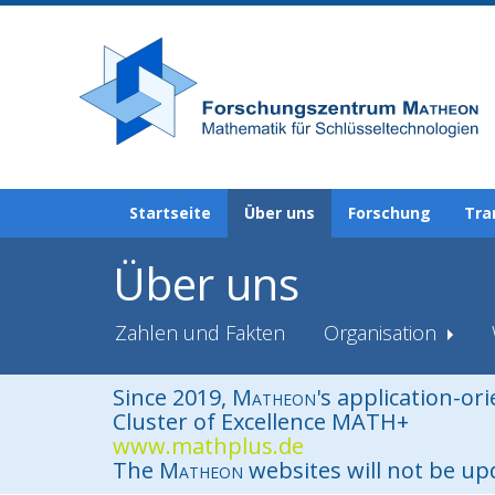
Startseite
Über uns
Forschung
Tra
Über uns
Zahlen und Fakten
Organisation
Since 2019,
Matheon
's application-or
Cluster of Excellence MATH+
www.mathplus.de
The
Matheon
websites will not be u